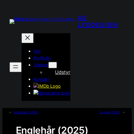
Spring
til
AS
indhold
LYDDESIGN
Om
Portfolio
Ydelser
Udstyr
Kontakt
←
Guldfeber (2025)
Du Ved (2025)
→
Englehår (2025)