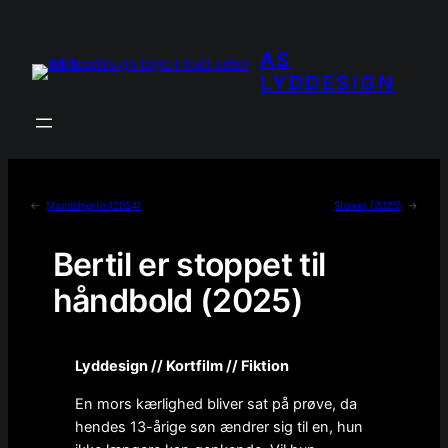
Spring
til
AS
indhold
LYDDESIGN
←
Mandshjerte (2024)
Stoiker (2025)
→
Bertil er stoppet til
håndbold (2025)
Lyddesign // Kortfilm // Fiktion
En mors kærlighed bliver sat på prøve, da
hendes 13-årige søn ændrer sig til en, hun